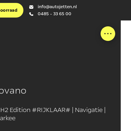
info@autojetten.nl
voorraad
0485 - 33 65 00
ovano
H2 Edition #RIJKLAAR# | Navigatie |
parkee