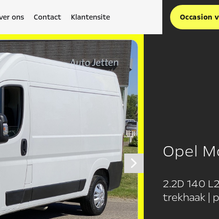
ver ons
Contact
Klantensite
Occasion 
Opel M
2.2D 140 L2
trekhaak | 