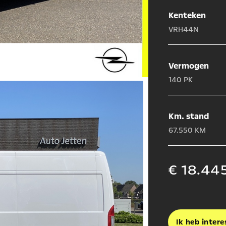
Kenteken
VRH44N
Vermogen
140 PK
Km. stand
67.550 KM
€ 18.445
Ik heb intere