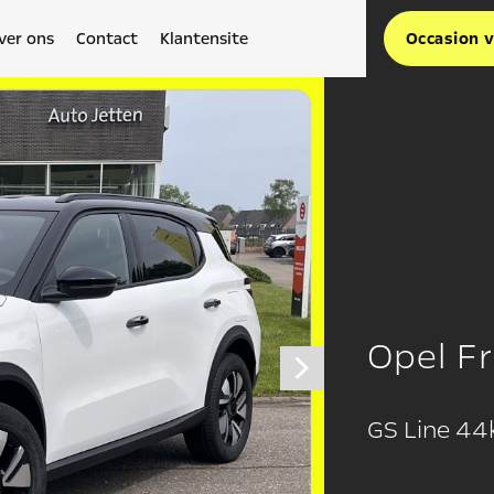
ver ons
Contact
Klantensite
Occasion 
Opel F
GS Line 44k