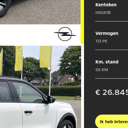
Kenteken
HSG61B
Vermogen
113 PK
Km. stand
56 KM
€ 26.845
Ik heb intere