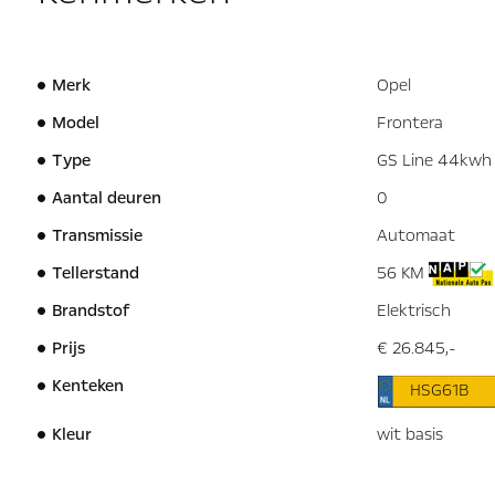
Merk
Opel
Model
Frontera
Type
GS Line 44kwh E
Aantal deuren
0
Transmissie
Automaat
Tellerstand
56 KM
Brandstof
Elektrisch
Prijs
€ 26.845,-
Kenteken
HSG61B
Kleur
wit basis