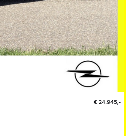
€ 24.945,-
Op
GS