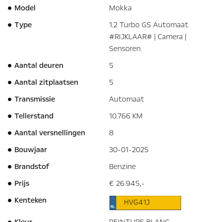
Model
Mokka
Type
1.2 Turbo GS Automaat
#RIJKLAAR# | Camera |
Sensoren
Aantal deuren
5
Aantal zitplaatsen
5
Transmissie
Automaat
Tellerstand
10.766 KM
Aantal versnellingen
8
Bouwjaar
30-01-2025
Brandstof
Benzine
Prijs
€ 26.945,-
Kenteken
HVG41J
Kleur
PEINTURE BLANC