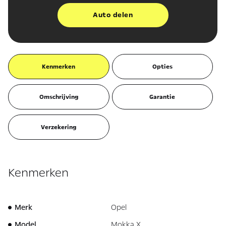
Auto delen
Kenmerken
Opties
Omschrijving
Garantie
Verzekering
Kenmerken
Merk
Opel
Model
Mokka X