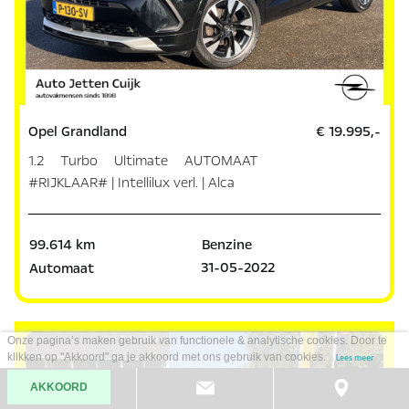
Opel Grandland
€ 19.995,-
1.2 Turbo Ultimate AUTOMAAT
#RIJKLAAR# | Intellilux verl. | Alca
99.614 km
Benzine
31-05-2022
Automaat
Onze pagina’s maken gebruik van functionele & analytische cookies. Door te
klikken op "Akkoord" ga je akkoord met ons gebruik van cookies.
Lees meer
AKKOORD