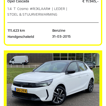
Opel Cascada
€ 11.945,-
1.4 T Cosmo #RIJKLAAR# | LEDER |
STOEL & STUURVERWARMING
111.423 km
Benzine
31-03-2015
Handgeschakeld