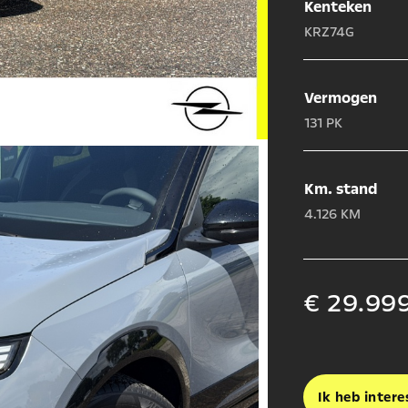
Kenteken
KRZ74G
Vermogen
131 PK
Km. stand
4.126 KM
€ 29.999
Ik heb intere