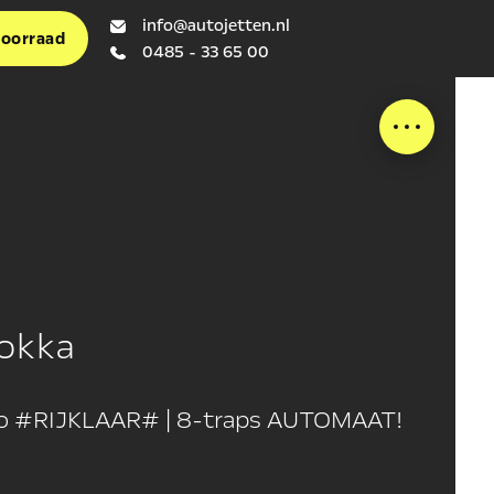
info@autojetten.nl
voorraad
0485 - 33 65 00
okka
bo #RIJKLAAR# | 8-traps AUTOMAAT!